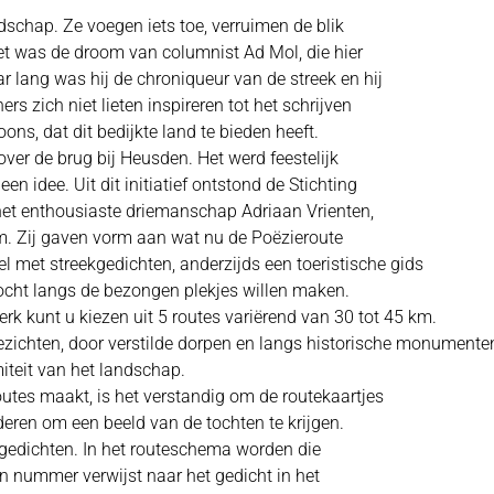
ndschap. Ze voegen iets toe, verruimen de blik
Het was de droom van columnist Ad Mol, die hier
ar lang was hij de chroniqueur van de streek en hij
s zich niet lieten inspireren tot het schrijven
oons, dat dit bedijkte land te bieden heeft.
ver de brug bij Heusden. Het werd feestelijk
en idee. Uit dit initiatief ontstond de Stichting
het enthousiaste driemanschap Adriaan Vrienten,
m. Zij gaven vorm aan wat nu de Poëzieroute
el met streekgedichten, anderzijds een toeristische gids
tocht langs de bezongen plekjes willen maken.
 kunt u kiezen uit 5 routes variërend van 30 tot 45 km.
gezichten, door verstilde dorpen en langs historische monumente
iteit van het landschap.
outes maakt, is het verstandig om de routekaartjes
ren om een beeld van de tochten te krijgen.
l gedichten. In het routeschema worden die
 nummer verwijst naar het gedicht in het