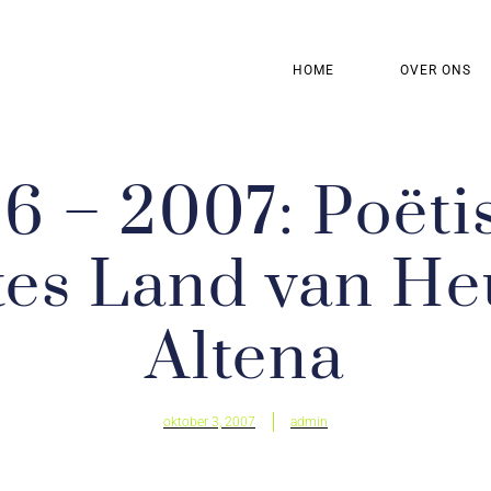
HOME
OVER ONS
6 – 2007: Poëti
tes Land van H
Altena
oktober 3, 2007
admin