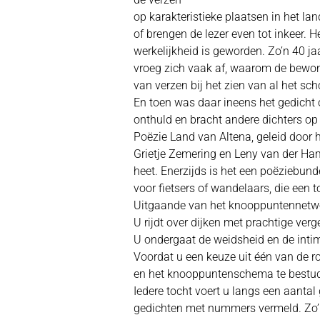
op karakteristieke plaatsen in het la
of brengen de lezer even tot inkeer. 
werkelijkheid is geworden. Zo’n 40 ja
vroeg zich vaak af, waarom de bewoner
van verzen bij het zien van al het sch
En toen was daar ineens het gedicht o
onthuld en bracht andere dichters op e
Poëzie Land van Altena, geleid door 
Grietje Zemering en Leny van der Ha
heet. Enerzijds is het een poëziebund
voor fietsers of wandelaars, die een 
Uitgaande van het knooppuntennetwerk
U rijdt over dijken met prachtige ver
U ondergaat de weidsheid en de intim
Voordat u een keuze uit één van de r
en het knooppuntenschema te bestude
Iedere tocht voert u langs een aanta
gedichten met nummers vermeld. Zo’n