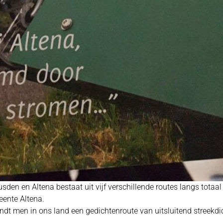
den en Altena bestaat uit vijf verschillende routes langs totaal
eente Altena.
vindt men in ons land een gedichtenroute van uitsluitend streek